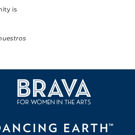
ity is
a
nuestros